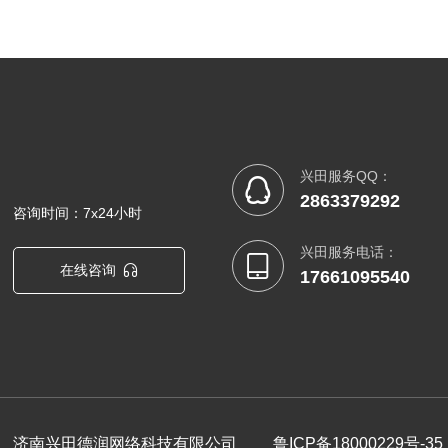
才。学校力求打造“人无我有，人有我精”的特色专业，在
专业建设上取得很大成果：学校所开设的“园林技术专
业”在市级重点项目中评为“市级紧缺专业”；“计算机平面
设计专业”和“建筑装饰专业”在市级重点项目中均评为“双
元培养重点专业”；“计算机平面设计专业”在市级重点项
目
兴田服务QQ：

2863379292
咨询时间：7x24小时
兴田服务电话：

在线咨询

17661095540
济南兴田德润网络科技有限公司
鲁ICP备18000229号-35