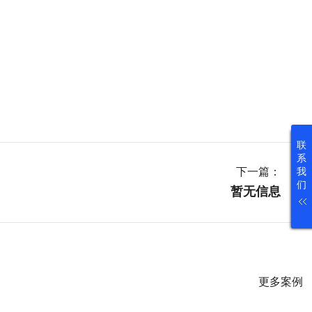
联
系
我
下一篇：

们
暂无信息
更多案例