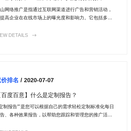
略
山网络推广是指通过互联网渠道进行广告和营销活动，
提高企业在在线市场上的曝光度和影响力。它包括多种
同的策略和技术，如搜索引擎优化（SEO）、社交媒体
广、内容营销、电子邮件营销等。这些策略结合起来可
IEW DETAILS

有效地吸引潜在客户，增加网站流量，并提高销售额。
竞价排名
/ 2020-07-07
【百度百意】什么是定制报告？
"定制报告”"是您可以根据自己的需求轻松定制标准化每日
告、各种效果报告，以帮助您跟踪和管理您的推广活
。