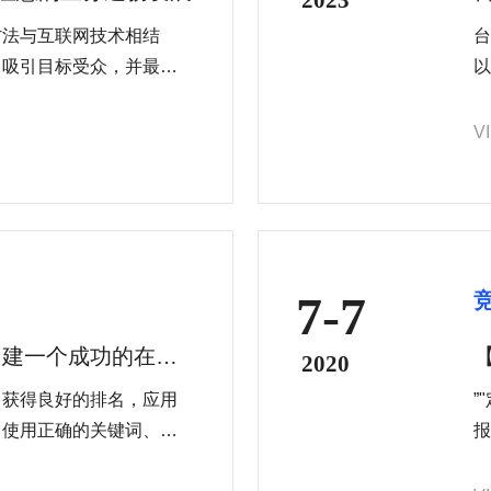
方法与互联网技术相结
台
、吸引目标受众，并最终
以
种推广方式包括网站优
不
传、电子邮件营销和内容
推
V
以
7-7
创建一个成功的在线
2020
中获得良好的排名，应用
”
。使用正确的关键词、元
报
的网站在搜索结果中的出
动