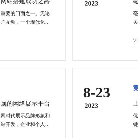
的网站搭建成功之路
2023
最重要的门面之一。无论
亳
客户互动，一个现代化、
关
业形象和信誉度。通过选
（
，您可以打造一个吸引人
雇
V
水平。
有
来
8-23
专属的网络展示平台
2023
联网时代展示品牌形象和
优
网站开发，企业和个人能
键
己的网站，并享受到网站
妙