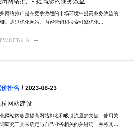
亳州网络推广- 提高您的业务效益
州网络推广是在竞争激烈的市场环境中提高业务效益的
键。通过优化网站、内容营销和搜索引擎优化
SEO），您可以吸引更多的潜在客户并扩大市场份额。
佣一家专业的亳州网络推广公司可以帮助您制定和执行
IEW DETAILS

效的营销策略。投资于亳州网络推广，将为您的业务带
更高的回报率。
竞价排名
/ 2023-08-23
上杭网站建设
化网站内容是提高网站排名和吸引流量的关键。使用关
词研究工具来确定与自己业务相关的关键词，并将其巧
地融入网站标题、描述、正文等内容中。同时，编写高