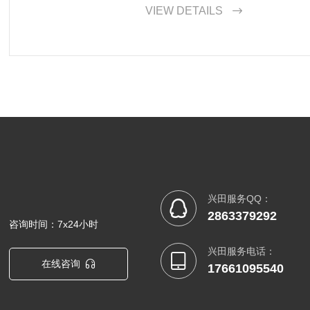
带来的各种好处。如果您正准备
VIEW DETAILS

妨选择一家专业的南城网站开发
的网络展示平台。
兴田服务QQ：

2863379292
咨询时间：7x24小时
兴田服务电话：

在线咨询

17661095540