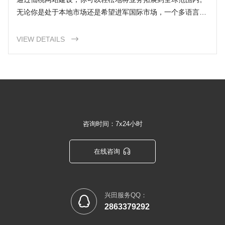
无论你是处于本地市场还是希望进军国际市场，一个多语言和
多区域的网站可以帮助你吸引更多的潜在客户，并扩大你的市
场份额。
VIEW DETAILS

咨询时间：7x24小时

在线咨询
兴田服务QQ：

2863379292