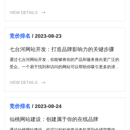
在互联网上的可见性不高，那么它将错失许多潜在客户和销售
机会。唐山网络推广帮助企业通过提升在线可见性来吸引更多
VIEW DETAILS

目标受众，并建立起与潜在客户的联系，从而增加销售额。
竞价排名
/ 2023-08-23
七台河网站开发：打造品牌影响力的关键步骤
通过七台河网站开发，你能够将你的产品和服务推向更广泛的
受众。一个易于找到和访问的网站可以帮助你吸引更多的潜在
客户，从而扩大你的市场渗透率。
VIEW DETAILS

竞价排名
/ 2023-08-24
仙桃网站建设：创建属于你的在线品牌
通过仙桃网站建设，你可以轻松地将业务拓展到全球范围内。