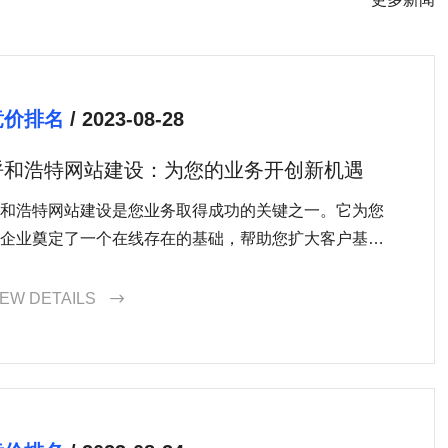
竞价排名
/ 2023-08-28
呼和浩特网站建设：为您的业务开创新机遇
和浩特网站建设是您业务取得成功的关键之一。它为您
企业奠定了一个在线存在的基础，帮助您扩大客户基
、提升品牌形象和知名度，并为您实现在线销售和交易
供支持。选择一家有经验、专业且懂得进行搜索引擎优
IEW DETAILS

的网站建设公司是确保您获得最佳结果的关键。不要错
这个为您的业务开创新机遇的机会，立即选择呼和浩特
站建设服务。