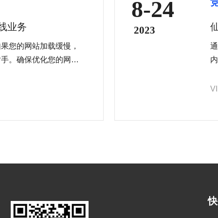
8-24
在线业务
2023
如果您的网站加载缓慢，
通
对手。确保优化您的网站
内
高用户留存率和转化率。
多
并
V
快