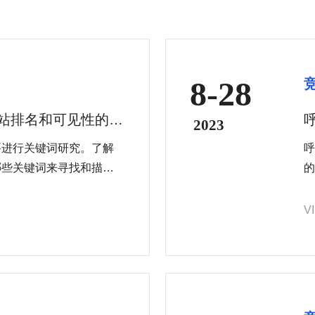
8-28
网站排名和可见性的关
2023
要进行关键词研究。了解
呼
哪些关键词来寻找和描述
的
通过使用专业的关键词研
础
具有潜在流量的关键词，
提
V
化
过
网