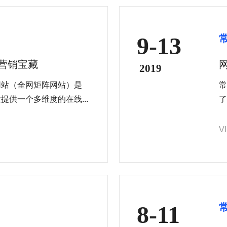
9-13
的营销宝藏
2019
网站（全网矩阵网站）是
常
供一个多维度的在线...
了
片
问
V
8-11