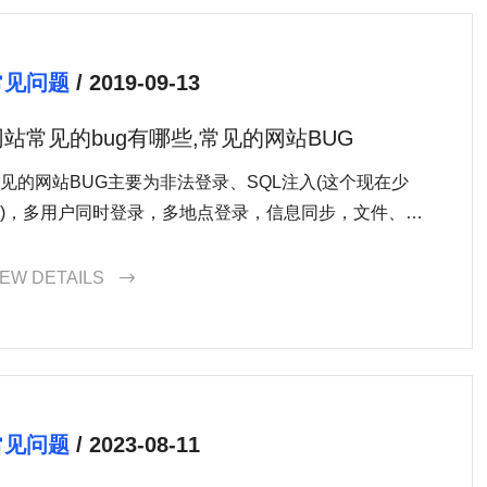
常见问题
/ 2019-09-13
网站常见的bug有哪些,常见的网站BUG
见的网站BUG主要为非法登录、SQL注入(这个现在少
)，多用户同时登录，多地点登录，信息同步，文件、图
以及音视频的上传下载、乱码、浏览器版本支持、高访
量、网络不通畅时的
IEW DETAILS

常见问题
/ 2023-08-11