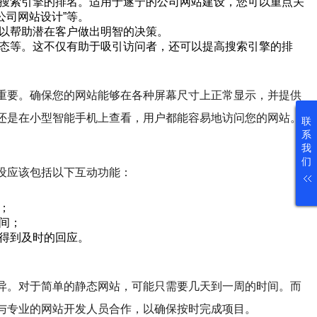
搜索引擎的排名。适用于遂宁的公司网站建设，您可以重点关
公司网站设计”等。
以帮助潜在客户做出明智的决策。
态等。这不仅有助于吸引访问者，还可以提高搜索引擎的排
重要。确保您的网站能够在各种屏幕尺寸上正常显示，并提供
还是在小型智能手机上查看，用户都能容易地访问您的网站。
联
系
我
们
设应该包括以下互动功能：
；
间；
得到及时的回应。
异。对于简单的静态网站，可能只需要几天到一周的时间。而
与专业的网站开发人员合作，以确保按时完成项目。