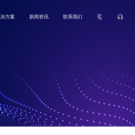


解决方案
新闻资讯
联系我们