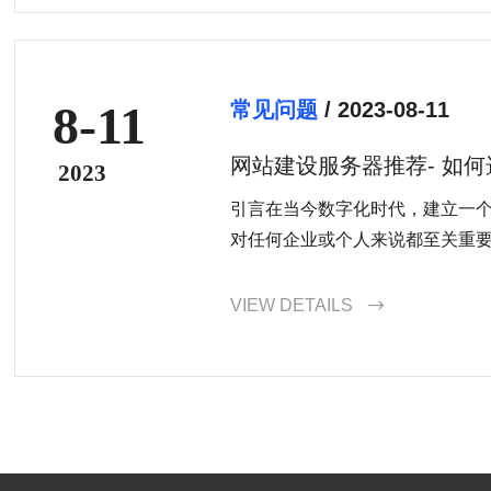
8-11
常见问题
/ 2023-08-11
网站建设服务器推荐- 如
2023
最佳服务器？
引言在当今数字化时代，建立一
对任何企业或个人来说都至关重要。
VIEW DETAILS
