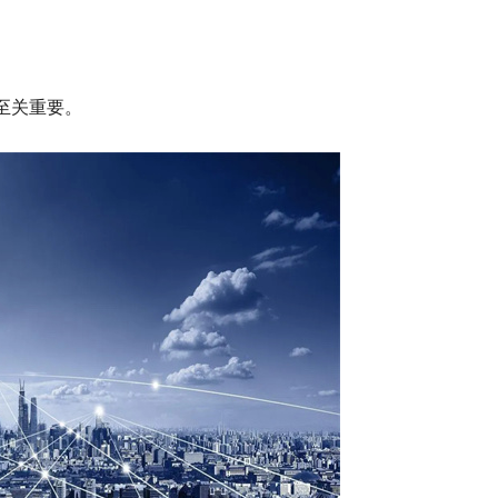
至关重要。