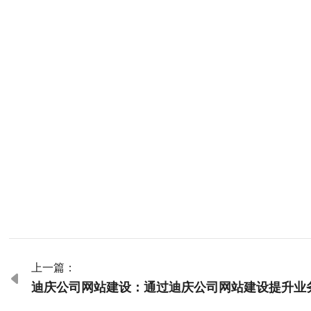
上一篇：

迪庆公司网站建设：通过迪庆公司网站建设提升业