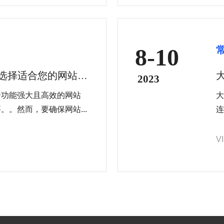
8-10
何选择适合您的网站的
2023
个功能强大且高效的网站
大
。然而，要确保网站...
连
V