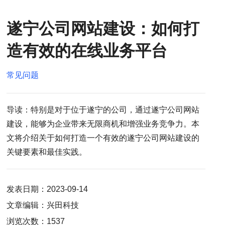
遂宁公司网站建设：如何打
造有效的在线业务平台
常见问题
导读：特别是对于位于遂宁的公司，通过遂宁公司网站
建设，能够为企业带来无限商机和增强业务竞争力。本
文将介绍关于如何打造一个有效的遂宁公司网站建设的
关键要素和最佳实践。
发表日期：2023-09-14
文章编辑：兴田科技
浏览次数：1537