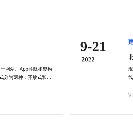
9-21
2022
于网站、App导航和架构
现
一般形式分为两种：开放式和闭
线
有时也包括说明）由用户
V