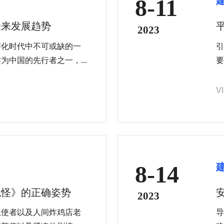
8-11
未来发展趋势
2023
字化时代中不可或缺的一
引
中国的先行者之一，...
要
线.
V
8-14
鬼怪》的正确姿势
2023
狱使者以及人间炸鸡店老
导