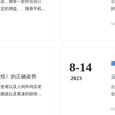
来说，拥有一款符合自己
引
的增益。。随着手机...
的
V
8-14
鬼怪》的正确姿势
2023
狱使者以及人间炸鸡店老
云
高颜值以及紧凑的剧情▼
业
世是能够看见鬼的19岁高
V