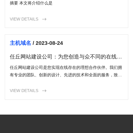
摘要 本文将介绍什么是
VIEW DETAILS

主机域名
/ 2023-08-24
任丘网站建设公司：为您创造与众不同的在线存
在
任丘网站建设公司是您实现在线存在的理想合作伙伴。我们拥
有专业的团队、创新的设计、先进的技术和全面的服务，致力
于为您打造与众不同的在线存在。无论您是大型企业还是个人
创业者，我们都能够根据您的需求，提供量身定制的网站解决
VIEW DETAILS

方案。不要再犹豫了，联系任丘网站建设公司，让我们一起开
创成功的在线之旅吧！