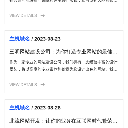
择合适的网络推广策略和运用最佳实践，您可以扩大品牌知名
度，吸引潜在客户并增加销售量。保持与市场趋势和目标客户
的互动，并定期进行优化和改进，将帮助您在兰州网络推广中
VIEW DETAILS

取得成功。
主机域名
/ 2023-08-23
三明网站建设公司：为你打造专业网站的最佳选
择
作为一家专业的网站建设公司，我们拥有一支经验丰富的设计
团队，将以高度的专业素养和创意为您设计出色的网站。我们
将根据您的品牌形象和业务需求，为您量身定制一个独特而令
人印象深刻的网站。无论您是想要一个简约而现代的界面，还
VIEW DETAILS

是一个充满创意的多媒体平台，我们都能满足您的需求。
主机域名
/ 2023-08-28
北流网站开发：让你的业务在互联网时代繁荣兴
盛