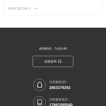
能够保持优秀的显示效果和用户体验，不论是在桌面电脑、手
机还是平板电脑上都能够完美呈现。
VIEW DETAILS

咨询时间：7x24小时

在线咨询
兴田服务QQ：

2863379292
兴田服务电话：

17661095540