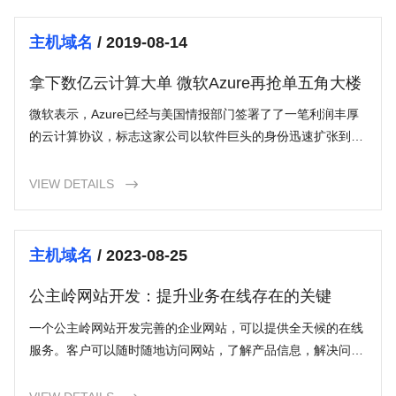
主机域名
/ 2019-08-14
拿下数亿云计算大单 微软Azure再抢单五角大楼
微软表示，Azure已经与美国情报部门签署了了一笔利润丰厚
的云计算协议，标志这家公司以软件巨头的身份迅速扩张到了
以亚马逊AWS为首的云计算市场。该公司周三表示，该交易价
值数亿
VIEW DETAILS

主机域名
/ 2023-08-25
公主岭网站开发：提升业务在线存在的关键
一个公主岭网站开发完善的企业网站，可以提供全天候的在线
服务。客户可以随时随地访问网站，了解产品信息，解决问题
并购买产品。这种灵活性和便利性对于满足客户需求、留住客
户并实现销售增长至关重要。