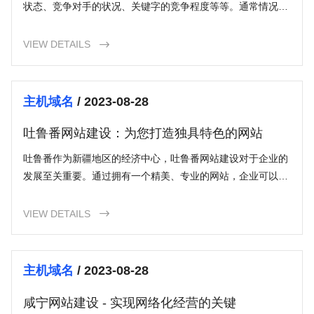
状态、竞争对手的状况、关键字的竞争程度等等。通常情况
下，您可以在几个月内看到明显的改善，但要实现持久的结果
可能需要更长的时间。
VIEW DETAILS

主机域名
/ 2023-08-28
吐鲁番网站建设：为您打造独具特色的网站
吐鲁番作为新疆地区的经济中心，吐鲁番网站建设对于企业的
发展至关重要。通过拥有一个精美、专业的网站，企业可以提
升形象、扩大影响力、建立客户信任以及拓展市场渠道。在进
行网站建设之前，您需要设立明确的目标、策划网站架构、设
VIEW DETAILS

计界面、选择适当的内容管理系统，并进行开发、测试、上线
和推广。如果您对网站建设有任何疑问，可以咨询吐鲁番的网
站建设公司，他们将为您提供专业的建议和服务。
主机域名
/ 2023-08-28
咸宁网站建设 - 实现网络化经营的关键