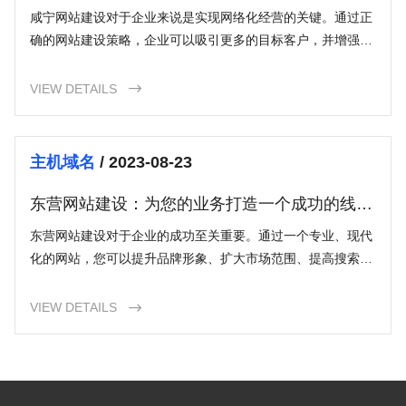
咸宁网站建设对于企业来说是实现网络化经营的关键。通过正
确的网站建设策略，企业可以吸引更多的目标客户，并增强市
场竞争力。确保明确网站目标、了解目标受众的需求、设计优
秀的界面和内容优化，都是建设一个成功的咸宁网站的重要步
VIEW DETAILS

骤。选择一个合适的咸宁网站建设公司，并定期更新网站内
容，也是保持网站的活跃和搜索引擎排名的关键。通过咸宁网
站建设，企业将为自己打开更广阔的网络经营前景。
主机域名
/ 2023-08-23
东营网站建设：为您的业务打造一个成功的线上
门面
东营网站建设对于企业的成功至关重要。通过一个专业、现代
化的网站，您可以提升品牌形象、扩大市场范围、提高搜索引
擎排名并增加销售额。遵循优化的设计原则、注重内容质量、
实施SEO优化以及雇佣专业人员的建议，将帮助您打造一个成
VIEW DETAILS

功的在线门面，为您的业务带来更多的机会和成功。