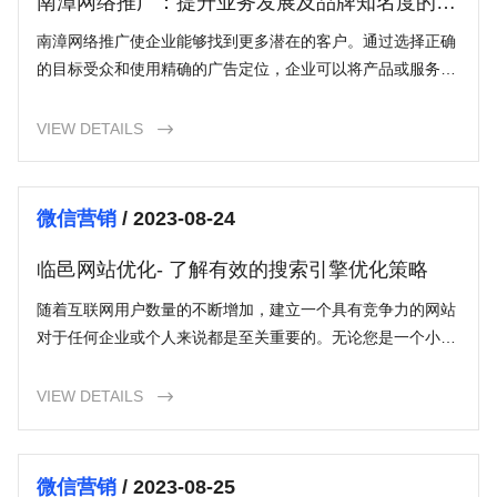
南漳网络推广：提升业务发展及品牌知名度的关
键
南漳网络推广使企业能够找到更多潜在的客户。通过选择正确
的目标受众和使用精确的广告定位，企业可以将产品或服务推
送给真正对其感兴趣的人群。这有助于提高潜在客户的数量，
并将他们转化为实际购买或合作的客户。
VIEW DETAILS

微信营销
/ 2023-08-24
临邑网站优化- 了解有效的搜索引擎优化策略
随着互联网用户数量的不断增加，建立一个具有竞争力的网站
对于任何企业或个人来说都是至关重要的。无论您是一个小型
创业公司、一个组织、一个个体博主，还是一个在线商家，通
过优化您的网站，可以使您在搜索引擎结果页面（SERP）中
VIEW DETAILS

脱颖而出。本文将介绍临邑网站优化的概念，为您提供一些建
议和技巧，帮助您创建一个成功的在线存在。
微信营销
/ 2023-08-25