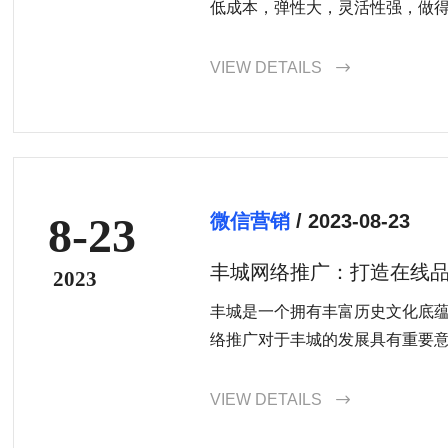
低成本，弹性大，灵活性强，做
自己的努力程度。选择了安全有
个小老板，如何发展好自己这
VIEW DETAILS

8-23
微信营销
/ 2023-08-23
丰城网络推广：打造在线
2023
丰城是一个拥有丰富历史文化底
络推广对于丰城的发展具有重要
城可以将自身独特的旅游资源和
多的潜在旅游者和游客。同时，
VIEW DETAILS

的企业提高销售额，增强竞争力