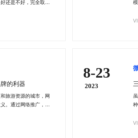
得好还是不好，完全取决
模
效的产品后，自己就是一
周
V
8-23
品牌的利器
2023
蕴和旅游资源的城市，网
虽
意义。通过网络推广，丰
种
特色文化有效地传递给更
受
网络推广还可以帮助丰城
站
V
，实现长期可持续发展。