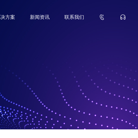


解决方案
新闻资讯
联系我们