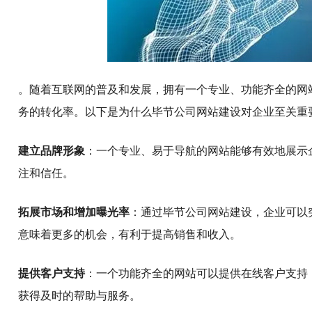
。随着互联网的普及和发展，拥有一个专业、功能齐全的网
务的转化率。以下是为什么毕节公司网站建设对企业至关重
建立品牌形象
：一个专业、易于导航的网站能够有效地展示
注和信任。
拓展市场和增加曝光率
：通过毕节公司网站建设，企业可以
意味着更多的机会，有利于提高销售和收入。
提供客户支持
：一个功能齐全的网站可以提供在线客户支持
获得及时的帮助与服务。