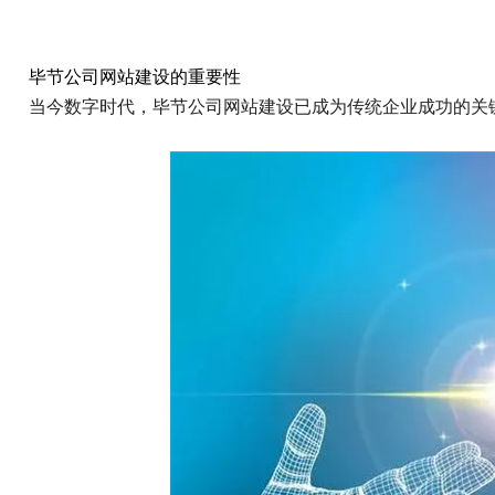
毕节公司网站建设的重要性
当今数字时代，毕节公司网站建设已成为传统企业成功的关