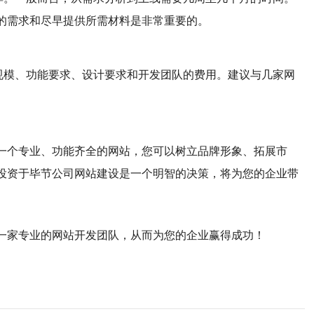
的需求和尽早提供所需材料是非常重要的。
规模、功能要求、设计要求和开发团队的费用。建议与几家网
。
一个专业、功能齐全的网站，您可以树立品牌形象、拓展市
投资于毕节公司网站建设是一个明智的决策，将为您的企业带
一家专业的网站开发团队，从而为您的企业赢得成功！