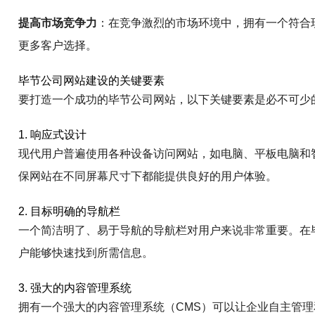
提高市场竞争力
：在竞争激烈的市场环境中，拥有一个符合
更多客户选择。
毕节公司网站建设的关键要素
要打造一个成功的毕节公司网站，以下关键要素是必不可少
1. 响应式设计
现代用户普遍使用各种设备访问网站，如电脑、平板电脑和
保网站在不同屏幕尺寸下都能提供良好的用户体验。
2. 目标明确的导航栏
一个简洁明了、易于导航的导航栏对用户来说非常重要。在
户能够快速找到所需信息。
3. 强大的内容管理系统
拥有一个强大的内容管理系统（CMS）可以让企业自主管