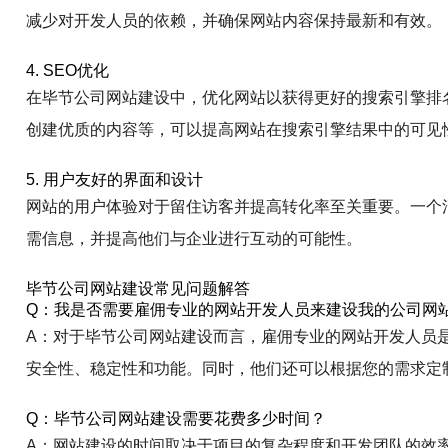
减少对开发人员的依赖，并确保网站内容保持最新和有效。
4. SEO优化
在毕节公司网站建设中，优化网站以获得更好的搜索引擎排名
创建优质的内容等，可以提高网站在搜索引擎结果中的可见
5. 用户友好的界面和设计
网站的用户体验对于留住访客并提高转化率至关重要。一个
需信息，并提高他们与企业进行互动的可能性。
毕节公司网站建设常见问题解答
Q：我是否需要雇佣专业的网站开发人员来建设我的公司网
A：对于毕节公司网站建设而言，雇佣专业的网站开发人员
安全性、稳定性和功能。同时，他们还可以根据您的需求定
Q：毕节公司网站建设需要花费多少时间？
A：网站建设的时间取决于项目的复杂程度和开发团队的效