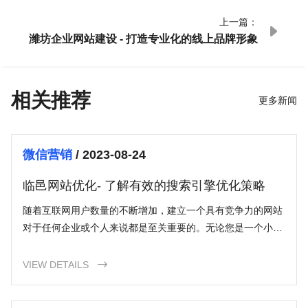
上一篇：

潍坊企业网站建设 - 打造专业化的线上品牌形象
相关推荐
更多新闻
微信营销
/ 2023-08-24
临邑网站优化- 了解有效的搜索引擎优化策略
随着互联网用户数量的不断增加，建立一个具有竞争力的网站
对于任何企业或个人来说都是至关重要的。无论您是一个小型
创业公司、一个组织、一个个体博主，还是一个在线商家，通
过优化您的网站，可以使您在搜索引擎结果页面（SERP）中
VIEW DETAILS

脱颖而出。本文将介绍临邑网站优化的概念，为您提供一些建
议和技巧，帮助您创建一个成功的在线存在。