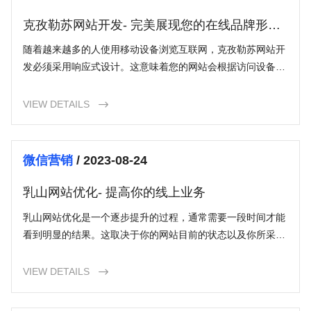
克孜勒苏网站开发- 完美展现您的在线品牌形象
的方式
随着越来越多的人使用移动设备浏览互联网，克孜勒苏网站开
发必须采用响应式设计。这意味着您的网站会根据访问设备的
屏幕大小和分辨率自动调整布局和元素。这样可以确保您的网
站在不同设备上都能提供良好的用户体验，并避免让访客感到
VIEW DETAILS

困惑或挫败。
微信营销
/ 2023-08-24
乳山网站优化- 提高你的线上业务
乳山网站优化是一个逐步提升的过程，通常需要一段时间才能
看到明显的结果。这取决于你的网站目前的状态以及你所采取
的优化策略的效果。一般来说，可以在几个月到一年的时间内
看到显著的改进。
VIEW DETAILS
