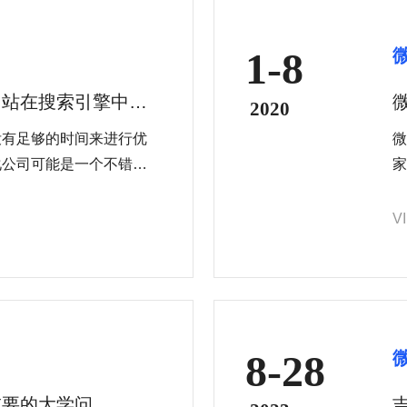
1-8
网站在搜索引擎中的
2020
没有足够的时间来进行优
微
化公司可能是一个不错的
家
可以帮助您制定和执行有
总
药
V
8-28
重要的大学问