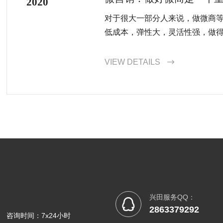
2020
对于很大一部分人来说，做微商
低成本，弹性大，灵活性强，做
自己的努力程度。选择了安全有
个小老板，如何发展好自己这
VIEW DETAILS

兴田服务QQ：

2863379292
咨询时间：7x24小时