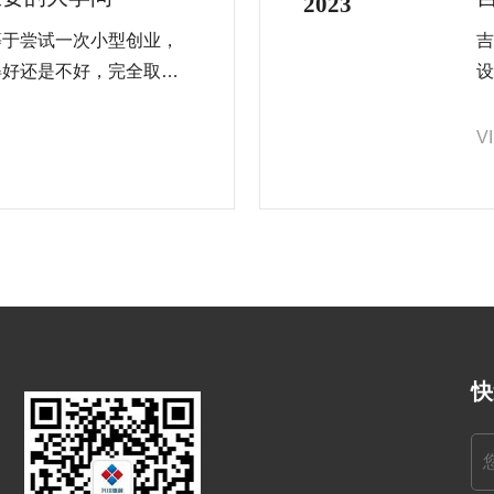
2023
等于尝试一次小型创业，
吉
得好还是不好，完全取决
设
效的产品后，自己就是一
的
站
V
计
快