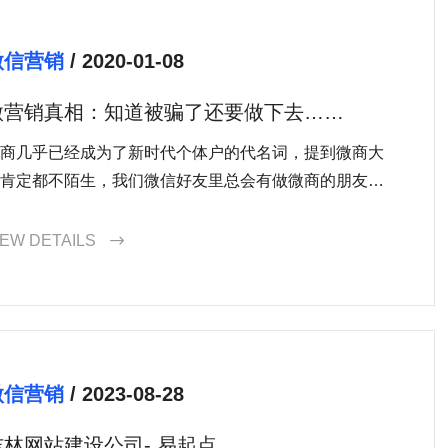
微信营销
/ 2020-01-08
微营销真相：知道被骗了还要做下去……
商几乎已经成为了新时代个体户的代名词，提到微商大
肯定都不陌生，我们微信好友里总会有做微商的朋友，
也屏蔽不完。再看看他们卖的那些产品什么面膜、减肥
、壮阳药等等，真
IEW DETAILS

微信营销
/ 2023-08-28
吉林网站建设公司- 易起点