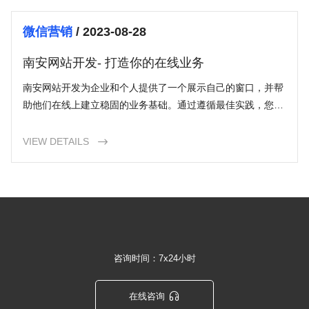
微信营销
/ 2023-08-28
南安网站开发- 打造你的在线业务
南安网站开发为企业和个人提供了一个展示自己的窗口，并帮
助他们在线上建立稳固的业务基础。通过遵循最佳实践，您可
以打造一个专业、有吸引力且功能齐全的网站，提升您的品牌
形象、增加销售机会并改善用户体验。如果您有任何关于南安
VIEW DETAILS

网站开发的问题，请随时咨询我们的专家。开始打造您的在线
业务吧！
咨询时间：7x24小时

在线咨询