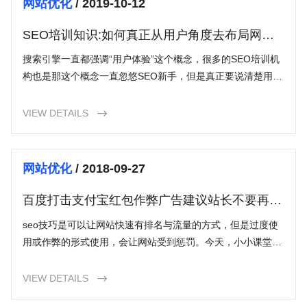
网站优化
/ 2019-10-12
SEO培训知识:如何真正从用户角度去布局网站
内容？
搜索引擎一直都强调“用户体验”这个概念，很多的SEO培训机
构也是那这个概念一直忽悠SEO新手，但是真正要说清楚用户
体验这个概念，估计很多所谓的“讲师”也说不清楚，或许有些
人可
VIEW DETAILS

网站优化
/ 2018-09-27
百度打击支付宝红包作弊广告建议站长不要再使
用所谓的
seo技巧是可以让网站快速有排名与流量的方式，但是过度使
用或作弊的形式使用，会让网站受到惩罚。今天，小小课堂网
就来说说百度严厉打击的支付宝红包作弊广告行为与为何要减
少seo
VIEW DETAILS
