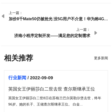
上一篇：

加价8千Mate50仍被抢光 没5G用户不介意！华为称4G更
成熟
上一篇：

济南小程序定制开发——满足您的定制需求
相关推荐
更多新闻
行业新闻
/ 2022-09-09
英国女王伊丽莎白二世去世 查尔斯继承王位
英国女王伊丽莎白二世8日在苏格兰巴尔莫勒尔堡去世，终年
96岁。她的长子、王储查尔斯继承王位。 白金...