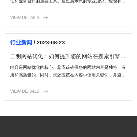
任和业务合作的重要工具。通过展示您的专业知识、经验和成
功案例，您可以向潜在客户展示您在行业中的领导地位，从而
获得更多商机。
VIEW DETAILS

行业新闻
/ 2023-08-23
三明网站优化：如何提升您的网站在搜索引擎中
的排名？
内容是网站优化的核心。您应该确保您的网站内容是独特、有
用和高质量的。同时，您还应该在内容中使用关键词，并避免
过度堆砌关键词，以免被搜索引擎认定为垃圾信息。此外，使
用标题和段落来组织您的内容，使其易于阅读和理解。
VIEW DETAILS
