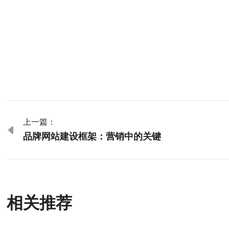
上一篇：

品牌网站建设框架：营销中的关键
相关推荐