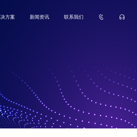


解决方案
新闻资讯
联系我们