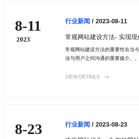
8-11
行业新闻
/ 2023-08-11
常规网站建设方法- 实现
2023
常规网站建设方法的重要性在当
业与用户之间沟通的重要媒介。。因
VIEW DETAILS

8-23
行业新闻
/ 2023-08-23