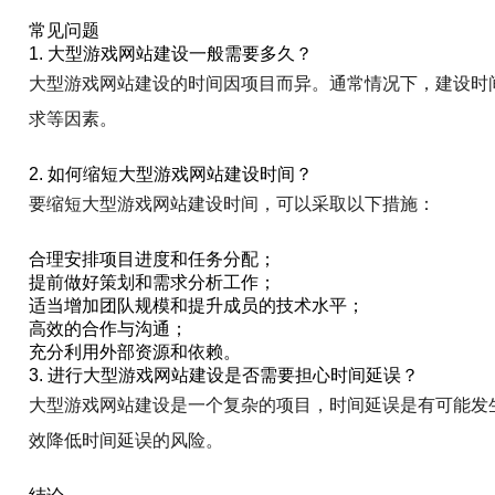
常见问题
1. 大型游戏网站建设一般需要多久？
大型游戏网站建设的时间因项目而异。通常情况下，建设时
求等因素。
2. 如何缩短大型游戏网站建设时间？
要缩短大型游戏网站建设时间，可以采取以下措施：
合理安排项目进度和任务分配；
提前做好策划和需求分析工作；
适当增加团队规模和提升成员的技术水平；
高效的合作与沟通；
充分利用外部资源和依赖。
3. 进行大型游戏网站建设是否需要担心时间延误？
大型游戏网站建设是一个复杂的项目，时间延误是有可能发
效降低时间延误的风险。