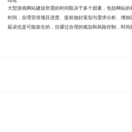
结论
大型游戏网站建设所需的时间取决于多个因素，包括网站的
时间，合理安排项目进度、提前做好策划与需求分析、增加
延误也是可能发生的，但通过合理的规划和风险控制，时间