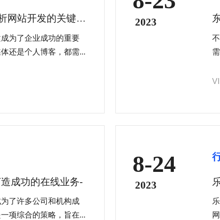
8-23
解析网站开发的关键要
2023
建成为了企业成功的重要
不
还是个人博客，都需...
需
方
以
V
形
8-24
造成功的在线业务-
2023
成为了许多公司和机构成
乐
项综合的策略，旨在...
网