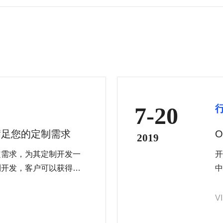
7-20
满足您的定制需求
O
2019
定需求，为其定制开发一
开
制开发，客户可以获得一
中
序，从而提升用户体验、
安
使
V