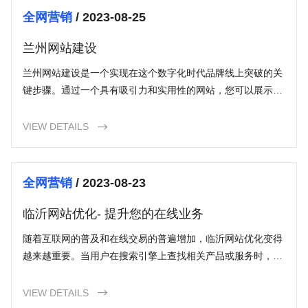
全网营销
/ 2023-08-25
兰州网站建设
兰州网站建设是一个实现在这个数字化时代品牌线上突破的关
键步骤。通过一个具有吸引力和实用性的网站，您可以展示您
的产品和服务，扩大业务，吸引潜在客户，并为客户提供优质
的用户体验。在兰州网站建设中，网站设计、内容管理、用户
VIEW DETAILS

体验和搜索引擎优化是关键因素，需要专业的团队来确保项目
的成功。立即开始您的兰州网站建设计划，使您的品牌在互联
网上脱颖而出！
全网营销
/ 2023-08-23
临沂网站优化- 提升您的在线业务
随着互联网的普及和在线交易的普遍增加，临沂网站优化变得
越来越重要。当用户在搜索引擎上查找相关产品或服务时，他
们往往只关注前几个结果。如果您的网站排名靠前，您将有更
大的机会被用户点击，并吸引他们了解更多关于您的企业或产
VIEW DETAILS

品的信息。如果您的网站在搜索引擎结果页面的排名较低，您