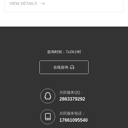
小程序定制，以及它为企业带来的种种好处。
VIEW DETAILS

咨询时间：7x24小时

在线咨询
兴田服务QQ：

2863379292
兴田服务电话：

17661095540