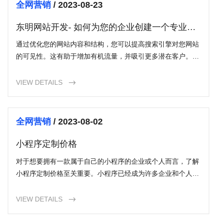
全网营销
/ 2023-08-23
东明网站开发- 如何为您的企业创建一个专业的
网站？
通过优化您的网站内容和结构，您可以提高搜索引擎对您网站
的可见性。这有助于增加有机流量，并吸引更多潜在客户。使
用相关的关键字如“东明网站开发”可以帮助您在搜索引擎结果
中更容易被找到。
VIEW DETAILS

全网营销
/ 2023-08-02
小程序定制价格
对于想要拥有一款属于自己的小程序的企业或个人而言，了解
小程序定制价格至关重要。小程序已经成为许多企业和个人开
展业务的重要工具，它能够提供一种直接与用户互动的方式，
打造品牌形象和推广产品。然而，相对于现成的小程序模板，
VIEW DETAILS

定制化小程序所需的成本会略高一些。本文将为您深入介绍小