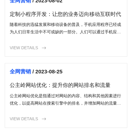
全网营销
/ 2023-08-02
定制小程序开发：让您的业务迈向移动互联时代
随着科技的迅猛发展和移动设备的普及，手机应用程序已经成
为人们日常生活中不可或缺的一部分。人们可以通过手机应用
程序轻松地购物、预定服务、社交娱乐等。而小程序作为一种
新兴的应用形式，正在迅速流行起来。本文将重点介绍定制小
VIEW DETAILS

程序开发的概念、优势以及如何在市场中成功运营定制小程
序。
全网营销
/ 2023-08-25
公主岭网站优化：提升你的网站排名和流量
公主岭网站优化是指通过对网站的内容、结构和其他因素进行
优化，以提高网站在搜索引擎中的排名，并增加网站的流量。
通过优化你的网站，你可以使搜索引擎更容易地找到你的网
站，并将其展示给潜在的用户。
VIEW DETAILS
