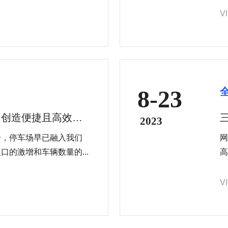
绩。
V
8-23
：创造便捷且高效的
2023
分，停车场早已融入我们
网
的激增和车辆数量的...
高
式
心
V