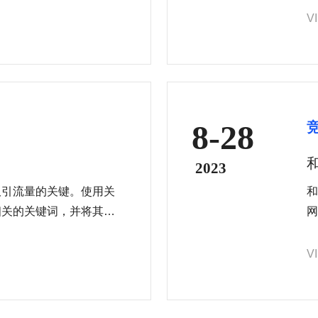
网络推广都能够帮助您实
式
V
8-28
2023
吸引流量的关键。使用关
和
相关的关键词，并将其巧
网
等内容中。同时，编写高
站
给访问者。
的
V
现