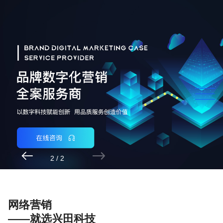


2
/
2
网络营销
——就选兴田科技