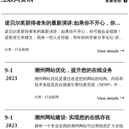
查看全部

诺贝尔奖获得者朱的最新演讲:如果你不开心，你可
能会走错路！
诺贝尔奖获得者朱的最新演讲：如果你不开心，你可能会走错路！
诺奖得主朱棣文：我有一些人生经验，和年轻科学家分享论坛 演讲
第三届世界顶尖科学家论坛特设科学态度大师讲堂，由世界
分类：
行业新闻

View details
9-1
潮州网站优化，提升您的在线业务
2023
潮州网站优化是通过改进您的网站的结构、内容和
技术来提高其在搜索引擎结果页面（SERP）中的
排名。其目的是使您的网站在潜在客户进行相关搜
索时更容易被找到。通过针对具体的关键词和搜索
分类：
行业新闻

View details
意图进行优化，您的网站可以获得更多的有机流
量，并与您的目标受众建立更紧密的联系。
9-1
潮州网站建设- 实现您的在线存在
2023
拥有一个专业实用的潮州网站可以帮助您扩大在线