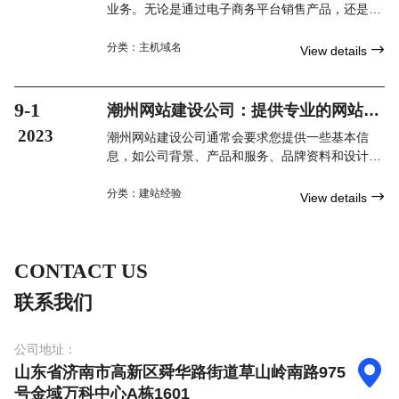
业务。无论是通过电子商务平台销售产品，还是通
过在线预订系统提供服务，一个功能齐全和易于使
用的网站可以帮助您吸引更多的客户并增加销售
分类：
主机域名

View details
额。
9-1
潮州网站建设公司：提供专业的网站建
设服务
2023
潮州网站建设公司通常会要求您提供一些基本信
息，如公司背景、产品和服务、品牌资料和设计参
考。您还需要提供所需的功能和特定的目标，以便
他们能够制定一个完整的网站方案。
分类：
建站经验

View details
CONTACT US
联系我们
公司地址：

山东省济南市高新区舜华路街道草山岭南路975
号金域万科中心A栋1601