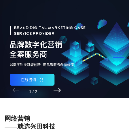


2
/
2
网络营销
——就选兴田科技