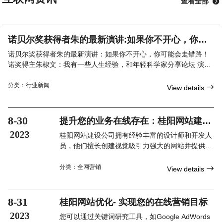
查看全部

诺贝尔奖获得者朱的最新演讲:如果你不开心，你可
能会走错路！
诺贝尔奖获得者朱的最新演讲：如果你不开心，你可能会走错路！
诺奖得主朱棣文：我有一些人生经验，和年轻科学家分享论坛 演讲
第三届世界顶尖科学家论坛特设科学态度大师讲堂，由世界
分类：
行业新闻

View details
8-30
提升您的业务在线存在：桂阳网站建设
公司
2023
桂阳网站建设公司拥有经验丰富的设计师和开发人
员，他们擅长创建视觉吸引力强大的网站并提供出
色的用户体验。他们将会使用最新的设计和开发技
术，确保您的网站与时俱进。
分类：
全网营销

View details
8-31
桂阳网站优化- 实现您的在线营销目标
2023
您可以通过关键词研究工具，如Google AdWords