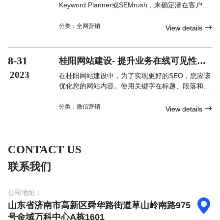
Keyword Planner或SEMrush，来确定潜在客户在
搜索时使用的关键词。选择那些与您业务相关且搜
索量适中的关键词，并将它们合理地应用在网站的
分类：
全网营销

View details
元数据、标题、内容和图像 alt 文本中。
8-31
桂阳网站建设- 提升业务在线可见性的
关键
2023
在桂阳网站建设中，为了实现更好的SEO，您应该
优化您的网站内容。使用关键字在标题、段落和标
签中，以提高搜索引擎对网站的理解，并使其更容
易与相关搜索结果匹配。
分类：
微信营销

View details
CONTACT US
联系我们
公司地址：

山东省济南市高新区舜华路街道草山岭南路975
号金域万科中心A栋1601