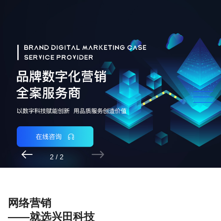


2
/
2
网络营销
——就选兴田科技