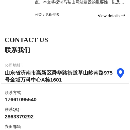
点。本文将探讨马鞍山网站建设的重要性，以及关
键的SEO概念，帮助您了解如何创建一个在搜索引
擎中脱颖而出的优秀数字化门户网站。
分类：
竞价排名

View details
CONTACT US
联系我们
公司地址：

山东省济南市高新区舜华路街道草山岭南路975
号金域万科中心A栋1601
联系方式
17661095540
联系QQ
2863379292
兴田邮箱