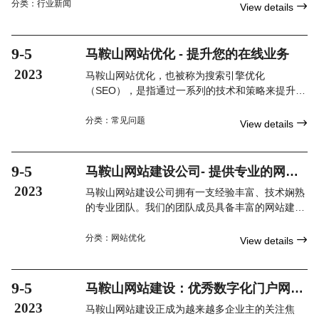
洽谈业务.谢谢合作!
分类：
行业新闻

View details
9-5
马鞍山网站优化 - 提升您的在线业务
2023
马鞍山网站优化，也被称为搜索引擎优化
（SEO），是指通过一系列的技术和策略来提升网
站在搜索引擎结果页面（SERP）中的排名。通过
马鞍山网站优化，您的网站能够得到更多的曝光，
分类：
常见问题

View details
吸引更多的用户，最终增加业务的转化率。
9-5
马鞍山网站建设公司- 提供专业的网站
建设服务
2023
马鞍山网站建设公司拥有一支经验丰富、技术娴熟
的专业团队。我们的团队成员具备丰富的网站建设
经验，并不断跟踪行业最新的趋势和技术。无论您
需要建设一个简单的企业门户网站，还是一个复杂
分类：
网站优化

View details
的电子商务平台，我们都有能力提供最适合您的解
决方案。
9-5
马鞍山网站建设：优秀数字化门户网站
的关键
2023
马鞍山网站建设正成为越来越多企业主的关注焦