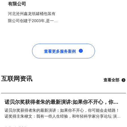
有限公司
河北沧州鑫龙纸罐桶包装有
限公司创建于2003年,是一家
集设计,开发,生产,加工为一
体的综合性纸桶,纸罐,纸管的
生产企业,可生产各种类型的
包装纸桶,纸管,纸筒,大米纸

查看更多服务案例
罐可广泛用于食品,医药,茶
叶,种子,工艺品,保健品,酒类,
化工,胶带等外包装材料,具有
防潮,防漏,环保等特点,纸桶
互联网资讯
查看全部

罐系列规格从10-300不等代
替了传统的铁,塑胶等圆形罐,
本公司师资力量雄厚,拥有切
诺贝尔奖获得者朱的最新演讲:如果你不开心，你可
割机,卷管机,切管机,精切机,
能会走错路！
诺贝尔奖获得者朱的最新演讲：如果你不开心，你可能会走错路！
压盖机,等先进的设备.生产力
诺奖得主朱棣文：我有一些人生经验，和年轻科学家分享论坛 演讲
度大,欢迎新老客户来电来函
第三届世界顶尖科学家论坛特设科学态度大师讲堂，由世界