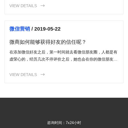
与我们合作，您将获得一个高质量、具有独特品牌形象的网
VIEW DETAILS

站，为您的业务增加在线存在和可见性。请联系我们，了解更
多关于我们的服务和定制方案。
微信营销
/ 2019-05-22
微商如何能够获得好友的信任呢？
在添加微信好友之后，第一时间就去看微信朋友圈，人都是有
虚荣心的，经历几次不停评价之后，她也会在你的微信朋友圈
评论，然后你们就会成为朋友，还要注意平时发的内容一定要
有口味和独
VIEW DETAILS

咨询时间：7x24小时