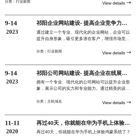
并严格按照国家有关主管部
分类：
行业新闻

View details
门颁布的法律、法规进行业
务操作，同时根据用户的具
9-14
祁阳企业网站建设- 提高企业竞争力的
体情况如行业、规模、业务
重要一步
特点等，提供更具有针对
2023
通过建立一个专业、现代化的企业网站，企业可以
性、实用性
提升自身形象，吸引更多潜在客户，增强市场竞争
力。本文将重点探讨祁阳企业网站建设的重要性，
并给出一些实用的建议。
分类：
行业新闻

View details
9-14
祁阳公司网站建设- 提高企业在线展示
和市场竞争力的重要战略
2023
拥有一个专业、现代化的公司网站可以提升企业形
象，展示公司的实力和专业能力。通过精美的设
计、易于导航的页面结构以及高质量的内容，企业
可以向潜在客户传递出可靠、专业的形象，从而赢
分类：
主机域名

View details
得客户的信任。
11-11
再过40天，你就能在华为手机上体验鸿
蒙系统了？
2020
再过40天，你就能在华为手机上体验鸿蒙系统了？