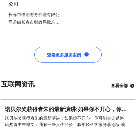
公司
长春市佳朋财务代理有限公
司是由长春市财政局批准设
立，经长春市工商行政管理
局注册，具有独立法人资格
的专业性财务服务机构，依
法成立并开展经营业务。是

查看更多服务案例
长春市其他同行业所不具备
的非常正规的财务代理机
构，有较深的行业资格和丰
富的业务经验。执业于长春
互联网资讯
查看全部

市佳朋财务代理有限公司的
专业财务人员和资深的财务
顾问人员，均具有相关的从
诺贝尔奖获得者朱的最新演讲:如果你不开心，你可
业资格证书，高级会计师、
能会走错路！
诺贝尔奖获得者朱的最新演讲：如果你不开心，你可能会走错路！
会计师、税务师、中国总会
诺奖得主朱棣文：我有一些人生经验，和年轻科学家分享论坛 演讲
计师协会会员等专业职称，
第三届世界顶尖科学家论坛特设科学态度大师讲堂，由世界