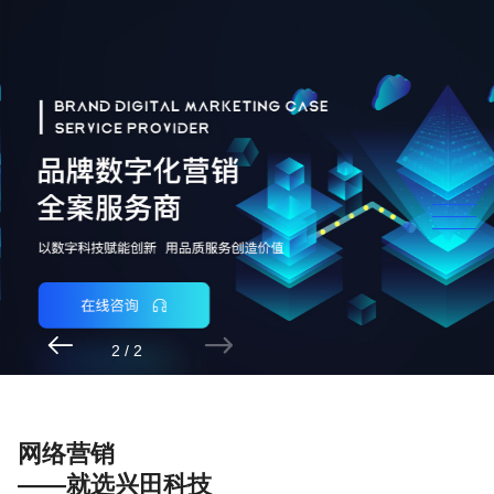


2
/
2
网络营销
——就选兴田科技