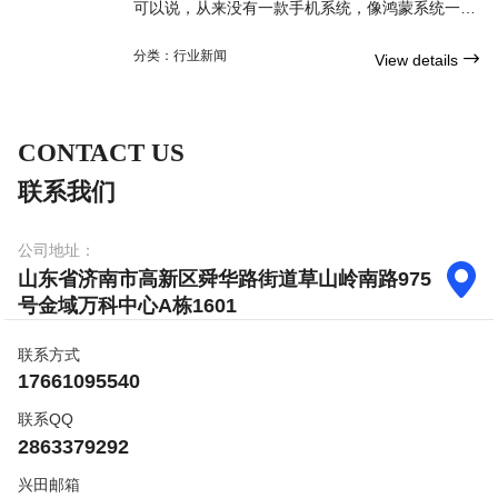
可以说，从来没有一款手机系统，像鸿蒙系统一
样，一旦发布，就让大家期待，只想试试。自从去
年8月发布以来，虽然一直是PPT，但网友们一直
分类：
行业新闻

View details
在关
CONTACT US
联系我们
公司地址：

山东省济南市高新区舜华路街道草山岭南路975
号金域万科中心A栋1601
联系方式
17661095540
联系QQ
2863379292
兴田邮箱