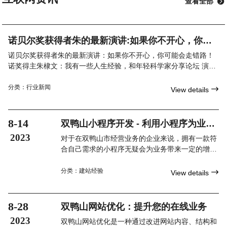
查看全部

诺贝尔奖获得者朱的最新演讲:如果你不开心，你可
能会走错路！
诺贝尔奖获得者朱的最新演讲：如果你不开心，你可能会走错路！
诺奖得主朱棣文：我有一些人生经验，和年轻科学家分享论坛 演讲
第三届世界顶尖科学家论坛特设科学态度大师讲堂，由世界
分类：
行业新闻

View details
8-14
双鸭山小程序开发 - 利用小程序为业务
增加价值
2023
对于在双鸭山市经营业务的企业来说，拥有一款符
合自己需求的小程序无疑会为业务带来一定的增
益。。随着手机...
分类：
建站经验

View details
8-28
双鸭山网站优化：提升您的在线业务
2023
双鸭山网站优化是一种通过改进网站内容、结构和