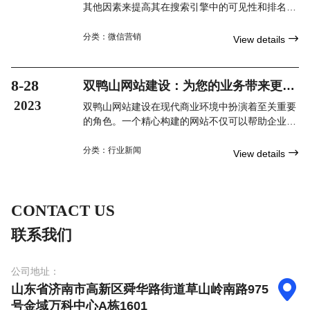
其他因素来提高其在搜索引擎中的可见性和排名的
技术。通过优化您的网站，您可以吸引更多的有针
对性的访问者，提高在线销售、品牌知名度和业务
分类：
微信营销

View details
增长。接下来，我们将深入探讨如何进行双鸭山网
站优化以获得成功的在线业务。
8-28
双鸭山网站建设：为您的业务带来更大
的便利和发展机会
2023
双鸭山网站建设在现代商业环境中扮演着至关重要
的角色。一个精心构建的网站不仅可以帮助企业展
示其产品和服务，还可以提高品牌形象、吸引潜在
客户并与客户实时互动。通过正确的步骤和优化措
分类：
行业新闻

View details
施，企业可以确保网站建设的成功并获得更多的商
机。务必在网站建设过程中选择合适的合作伙伴，
以确保最终的成功和满意度。珍惜这个机会，投资
CONTACT US
于双鸭山网站建设，为您的业务带来更大的便利和
发展机会。
联系我们
公司地址：

山东省济南市高新区舜华路街道草山岭南路975
号金域万科中心A栋1601