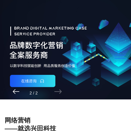


2
/
2
网络营销
——就选兴田科技