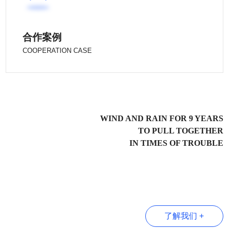
合作案例
COOPERATION CASE
WIND AND RAIN FOR 9 YEARS
TO PULL TOGETHER
IN TIMES OF TROUBLE
了解我们 +