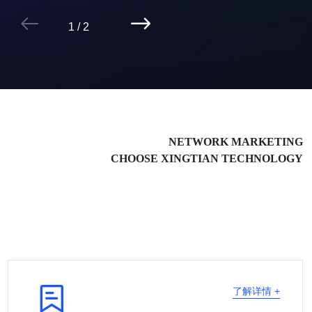


2
/
2
NETWORK MARKETING
CHOOSE XINGTIAN TECHNOLOGY

了解详情 +