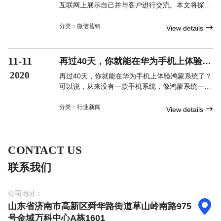
互联网上展示自己并与客户进行交流。本文将探讨
泰州公司网站建设的重要性以及如何利用 SEO 概
念优化网站的内容，以增加潜在客户的流量和提升
分类：
微信营销

View details
企业的口碑。
11-11
再过40天，你就能在华为手机上体验鸿
蒙系统了？
2020
再过40天，你就能在华为手机上体验鸿蒙系统了？
可以说，从来没有一款手机系统，像鸿蒙系统一
样，一旦发布，就让大家期待，只想试试。自从去
年8月发布以来，虽然一直是PPT，但网友们一直
分类：
行业新闻

View details
在关
CONTACT US
联系我们
公司地址：

山东省济南市高新区舜华路街道草山岭南路975
号金域万科中心A栋1601