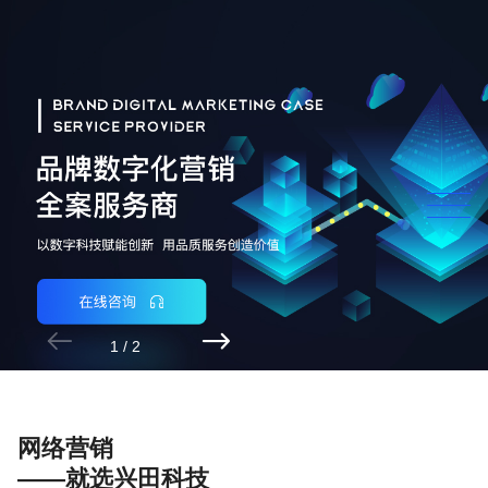


1
/
2
网络营销
——就选兴田科技