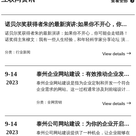
查看全部

诺贝尔奖获得者朱的最新演讲:如果你不开心，你可
能会走错路！
诺贝尔奖获得者朱的最新演讲：如果你不开心，你可能会走错路！
诺奖得主朱棣文：我有一些人生经验，和年轻科学家分享论坛 演讲
第三届世界顶尖科学家论坛特设科学态度大师讲堂，由世界
分类：
行业新闻

View details
9-14
泰州企业网站建设：有效推动企业发展
的利器
2023
泰州企业网站建设是指为企业定制和开发一个符合
企业需求的网站。这一过程通常涉及到前端设计、
网站开发、内容编写、搜索引擎优化等环节。泰州
企业网站建设的目标是通过提供最佳的用户体验和
分类：
全网营销

View details
信息传达机制，有效地宣传企业形象、产品和服
务。
9-14
泰州公司网站建设：为你的企业开启全
新的线上商机
2023
泰州公司网站建设提供了一种机会，让企业能够在