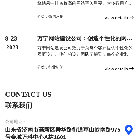
擎结果中排名较高的网站至关重要。大多数用户只
会浏览搜索结果的前几页，如果您的网站没有出现
在这些页面上，您将失去大量潜在的访问者和客
分类：
微信营销

View details
户。通过进行万宁网站优化，您可以提高网站在搜
索引擎结果中的排名，获得更多的曝光率和点击
量。
8-23
万宁网站建设公司：创造个性化的网页
设计和在线解决方案
2023
万宁网站建设公司致力于为每个客户提供个性化的
网页设计。他们的设计团队了解到，每个企业和组
织都有不同的需求和目标。因此，他们会与客户合
作，了解他们的品牌、目标受众和所需功能，以创
分类：
行业新闻

View details
造出独特而令人难以忘怀的网站设计。
CONTACT US
联系我们
公司地址：

山东省济南市高新区舜华路街道草山岭南路975
号金域万科中心A栋1601