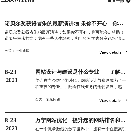
查看全部

诺贝尔奖获得者朱的最新演讲:如果你不开心，你可
能会走错路！
诺贝尔奖获得者朱的最新演讲：如果你不开心，你可能会走错路！
诺奖得主朱棣文：我有一些人生经验，和年轻科学家分享论坛 演讲
第三届世界顶尖科学家论坛特设科学态度大师讲堂，由世界
分类：
行业新闻

View details
8-23
网站设计与建设是什么专业——了解网
页设计和开发的领域
2023
简介在当今数字化时代，网站设计与建设成为了一
项重要的专业。。随着在线业务的蓬勃发展，越来
越多的公司和...
分类：
常见问题

View details
8-23
万宁网站优化：提升您的网站排名和曝
光率的关键策略
2023
在一个竞争激烈的数字世界中，拥有一个在搜索引