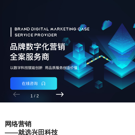


1
/
2
网络营销
——就选兴田科技