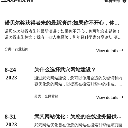
查看全部

诺贝尔奖获得者朱的最新演讲:如果你不开心，你可
能会走错路！
诺贝尔奖获得者朱的最新演讲：如果你不开心，你可能会走错路！
诺奖得主朱棣文：我有一些人生经验，和年轻科学家分享论坛 演讲
第三届世界顶尖科学家论坛特设科学态度大师讲堂，由世界
分类：
行业新闻

View details
8-24
为什么选择武穴网站建设？
2023
通过武穴网站建设，您可以使用合适的关键词和内
容优化您的网站，以提高在搜索引擎中的排名。一
个优化良好的网站将使您在搜索引擎结果中更容易
被潜在客户找到，增加网站流量和品牌曝光度。
分类：
全网营销

View details
8-31
武穴网站优化：为您的在线业务提供竞
争优势
2023
武穴网站优化旨在使您的网站在搜索引擎结果页面