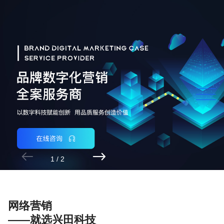


2
/
2
网络营销
——就选兴田科技