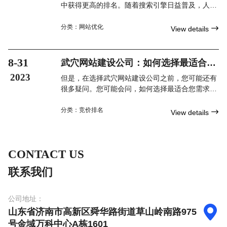
中获得更高的排名。随着搜索引擎日益普及，人们
在日常生活中更频繁地使用搜索引擎来获取信息。
如果您的网站排名靠前，那么当潜在客户搜索与您
分类：
网站优化

View details
业务相关的关键词时，他们更有可能访问您的网
站。
8-31
武穴网站建设公司：如何选择最适合您
需求的建站公司？
2023
但是，在选择武穴网站建设公司之前，您可能还有
很多疑问。您可能会问，如何选择最适合您需求的
建站公司？他们的服务是否值得信赖？他们能否按
时交付予您一个满意的产品？在本文中，我们将回
分类：
竞价排名

View details
答这些问题并提供一些建议，帮助您选择最合适的
武穴网站建设公司。
CONTACT US
联系我们
公司地址：

山东省济南市高新区舜华路街道草山岭南路975
号金域万科中心A栋1601