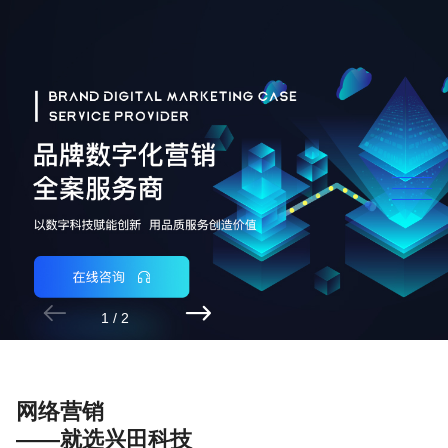


1
/
2
网络营销
——就选兴田科技