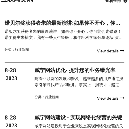
查看全部

诺贝尔奖获得者朱的最新演讲:如果你不开心，你可
能会走错路！
诺贝尔奖获得者朱的最新演讲：如果你不开心，你可能会走错路！
诺奖得主朱棣文：我有一些人生经验，和年轻科学家分享论坛 演讲
第三届世界顶尖科学家论坛特设科学态度大师讲堂，由世界
分类：
行业新闻

View details
8-28
咸宁网站优化- 提升您的业务曝光率
2023
随着互联网的发展和普及，越来越多的用户通过搜
索引擎寻找产品和服务。事实上，据统计，超过
90%的用户首次访问一个网站是通过搜索引擎进行
的。因此，通过进行咸宁网站优化，您可以将您的
分类：
行业新闻

View details
业务展示给潜在客户，与您的目标受众建立联系，
并提高转化率。
8-28
咸宁网站建设 - 实现网络化经营的关键
2023
咸宁网站建设对于企业来说是实现网络化经营的关