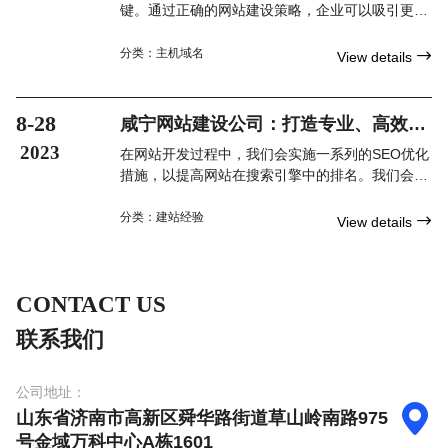
键。通过正确的网站建设策略，企业可以吸引更多
的目标客户，并增强市场竞争力。确保明确网站目
标、了解目标受众的需求、设计优秀的界面和内容
分类：
主机域名

View details
优化，都是建设一个成功的咸宁网站的重要步骤。
选择一个合适的咸宁网站建设公司，并定期更新网
站内容，也是保持网站的活跃和搜索引擎排名的关
8-28
咸宁网站建设公司：打造专业、高效的
键。通过咸宁网站建设，企业将为自己打开更广阔
网站开发服务
2023
在网站开发过程中，我们会实施一系列的SEO优化
的网络经营前景。
措施，以提高网站在搜索引擎中的排名。我们会针
对关键词进行优化，并确保网站结构和内容的完整
性，使您的网站能够更好地被搜索引擎收录。
分类：
建站经验

View details
CONTACT US
联系我们
公司地址：

山东省济南市高新区舜华路街道草山岭南路975
号金域万科中心A栋1601