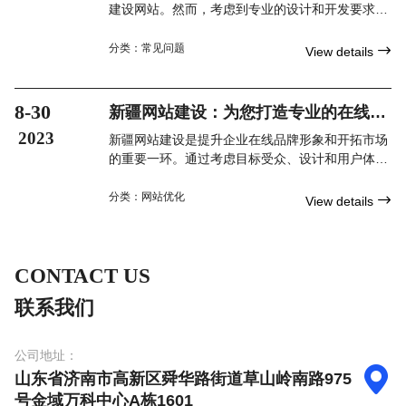
建设网站。然而，考虑到专业的设计和开发要求，
以及与新疆网站建设公司合作所带来的许多优势，
聘请专业团队通常是更可靠和高效的选择。
分类：
常见问题

View details
8-30
新疆网站建设：为您打造专业的在线品
牌形象
2023
新疆网站建设是提升企业在线品牌形象和开拓市场
的重要一环。通过考虑目标受众、设计和用户体
验、内容策略以及SEO优化等关键因素，您可以创
建一个与企业形象一致、用户友好且优化良好的网
分类：
网站优化

View details
站。不要忽视这个机会，利用新疆网站建设为您的
企业带来前所未有的成功和增长。
CONTACT US
联系我们
公司地址：

山东省济南市高新区舜华路街道草山岭南路975
号金域万科中心A栋1601