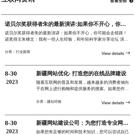
查看全部

诺贝尔奖获得者朱的最新演讲:如果你不开心，你可
能会走错路！
诺贝尔奖获得者朱的最新演讲：如果你不开心，你可能会走错路！
诺奖得主朱棣文：我有一些人生经验，和年轻科学家分享论坛 演讲
第三届世界顶尖科学家论坛特设科学态度大师讲堂，由世界
分类：
行业新闻

View details
8-30
新疆网站优化- 打造您的在线品牌建设
2023
随着互联网的普及和发展，越来越多的消费者倾向
于在网上进行购物和提供服务的搜索。如果您作为
一个新疆的企业主，想要在当地市场上脱颖而出，
那么拥有一个经过优化的网站是非常重要的。这将
分类：
建站经验

View details
有助于您吸引更多的目标受众，并在竞争激烈的市
场中建立起强大的在线品牌。
8-30
新疆网站建设公司：为您打造专业网站
的首选
2023
如果您有足够的时间和技术知识，您可以尝试自己