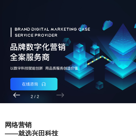


2
/
2
网络营销
——就选兴田科技