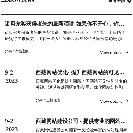
查看全部

诺贝尔奖获得者朱的最新演讲:如果你不开心，你可
能会走错路！
诺贝尔奖获得者朱的最新演讲：如果你不开心，你可能会走错路！
诺奖得主朱棣文：我有一些人生经验，和年轻科学家分享论坛 演讲
第三届世界顶尖科学家论坛特设科学态度大师讲堂，由世界
分类：
行业新闻

View details
9-2
西藏网站优化- 提升西藏网站的可见性
和排名
2023
西藏网站优化是提升西藏地区网站可见性和排名的
关键。通过关键词研究和使用、优化网站结构和内
容、技术优化以及建立高质量的外部链接，您可以
在搜索引擎结果中获得更好的排名和流量。记住，
分类：
主机域名

View details
西藏网站优化是一个持续的过程，需要不断地调整
和改进策略，以适应搜索引擎的变化和用户需求。
9-2
西藏网站建设公司 - 提供专业的网站建
设服务
2023
西藏网站建设公司拥有一支经验丰富的网站规划与