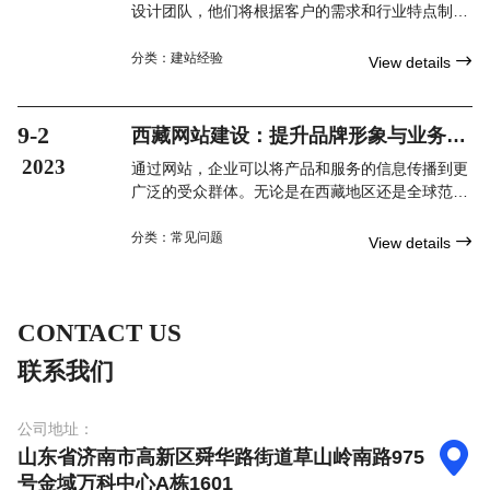
设计团队，他们将根据客户的需求和行业特点制定
网站规划方案，并设计出令人满意的网站界面。公
司注重用户体验和视觉效果，力求打造令人印象深
分类：
建站经验

View details
刻的网站。
9-2
西藏网站建设：提升品牌形象与业务增
长的有效工具
2023
通过网站，企业可以将产品和服务的信息传播到更
广泛的受众群体。无论是在西藏地区还是全球范围
内，通过搜索引擎优化和社交媒体营销等手段，企
业可以获得更多的曝光度，吸引更多的潜在客户。
分类：
常见问题

View details
CONTACT US
联系我们
公司地址：

山东省济南市高新区舜华路街道草山岭南路975
号金域万科中心A栋1601