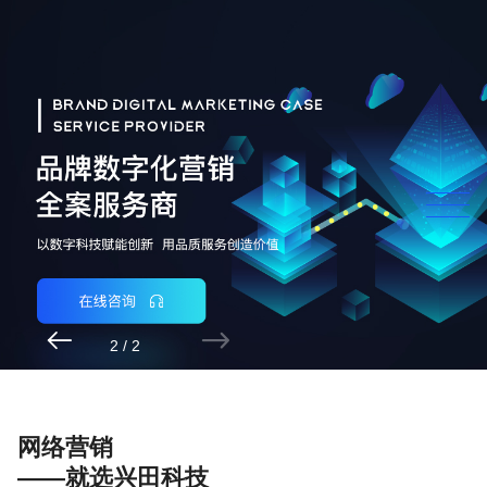


2
/
2
网络营销
——就选兴田科技