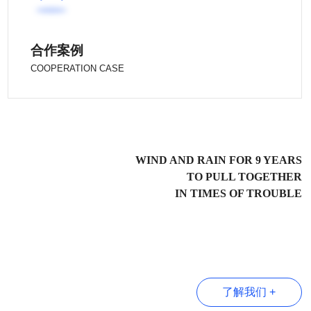
合作案例
COOPERATION CASE
WIND AND RAIN FOR 9 YEARS
TO PULL TOGETHER
IN TIMES OF TROUBLE
了解我们 +