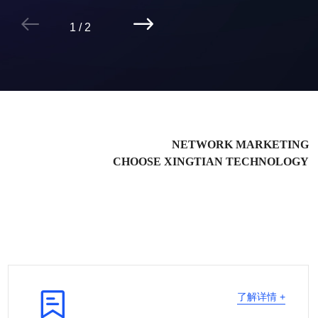


2
/
2
NETWORK MARKETING
CHOOSE XINGTIAN TECHNOLOGY

了解详情 +